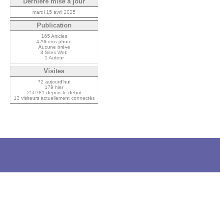
Dernière mise à jour
mardi 15 avril 2025
Publication
165 Articles
4 Albums photo
Aucune brève
3 Sites Web
1 Auteur
Visites
72 aujourd’hui
179 hier
250781 depuis le début
13 visiteurs actuellement connectés