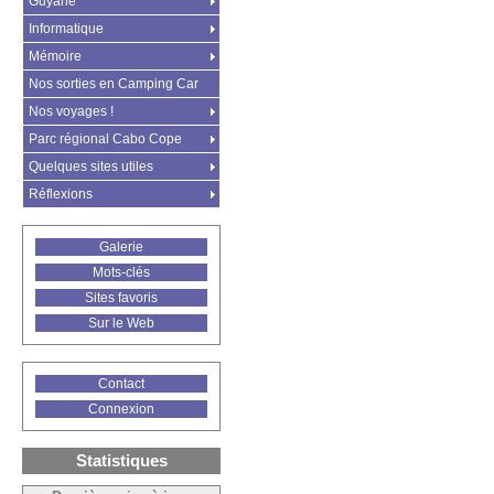
Guyane
Informatique
Mémoire
Nos sorties en Camping Car
Nos voyages !
Parc régional Cabo Cope
Quelques sites utiles
Réflexions
Galerie
Mots-clés
Sites favoris
Sur le Web
Contact
Connexion
Statistiques