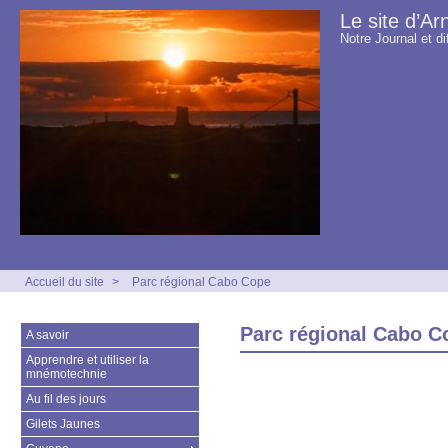
Le site d’Ar
Notre Journal et di
Accueil du site
>
Parc régional Cabo Cope
Parc régional Cabo C
A savoir
Apprendre et utiliser la
mnémotechnie
Au fil des jours
Gilets Jaunes