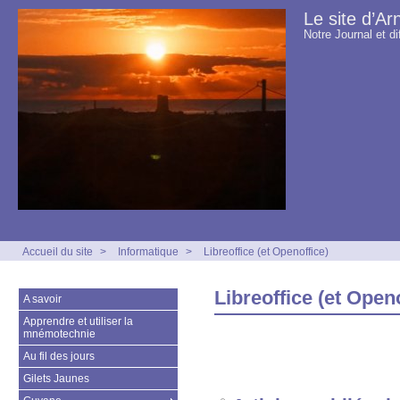
Le site d’Ar
Notre Journal et di
Accueil du site
>
Informatique
>
Libreoffice (et Openoffice)
Libreoffice (et Openo
A savoir
Apprendre et utiliser la
mnémotechnie
Au fil des jours
Gilets Jaunes