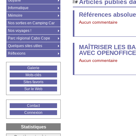
Guyane
Articles publiés d
Informatique
Références absolues
Mémoire
Aucun commentaire
Nos sorties en Camping Car
Nos voyages !
Parc régional Cabo Cope
Quelques sites utiles
MAÎTRISER LES B
AVEC OPENOFFICE C
Réflexions
Aucun commentaire
Galerie
Mots-clés
Sites favoris
Sur le Web
Contact
Connexion
Statistiques