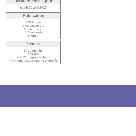
Dernière mise à jour
mardi 15 avril 2025
Publication
165 Articles
4 Albums photo
Aucune brève
3 Sites Web
1 Auteur
Visites
14 aujourd’hui
179 hier
250723 depuis le début
7 visiteurs actuellement connectés