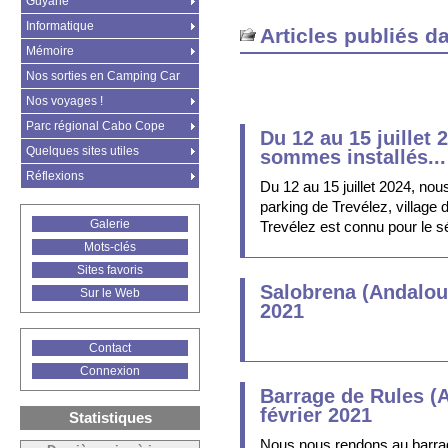
Guyane
Informatique
Articles publiés d
Mémoire
Nos sorties en Camping Car
Nos voyages !
Parc régional Cabo Cope
Du 12 au 15 juillet 
Quelques sites utiles
sommes installés...
Réflexions
Du 12 au 15 juillet 2024, nou
parking de Trevélez, village 
Galerie
Trevélez est connu pour le 
Mots-clés
Sites favoris
Salobrena (Andalou
Sur le Web
2021
Contact
Connexion
Barrage de Rules (A
février 2021
Statistiques
Nous nous rendons au barra