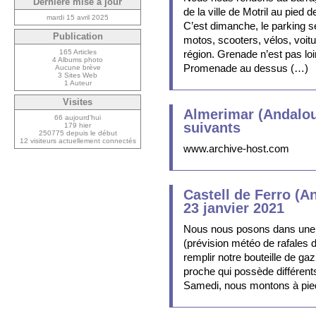
Dernière mise à jour
de la ville de Motril au pied 
mardi 15 avril 2025
C’est dimanche, le parking se
Publication
motos, scooters, vélos, voit
165 Articles
région. Grenade n’est pas loi
4 Albums photo
Promenade au dessus (…)
Aucune brève
3 Sites Web
1 Auteur
Visites
Almerimar (Andalous
66 aujourd’hui
suivants
179 hier
250775 depuis le début
12 visiteurs actuellement connectés
www.archive-host.com
Castell de Ferro (An
23 janvier 2021
Nous nous posons dans une 
(prévision météo de rafales d
remplir notre bouteille de gaz
proche qui possède différent
Samedi, nous montons à pie