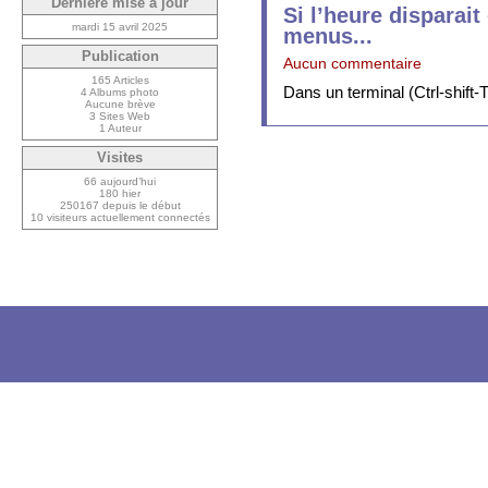
Dernière mise à jour
Si l’heure disparait
mardi 15 avril 2025
menus...
Publication
Aucun commentaire
165 Articles
Dans un terminal (Ctrl-shift-T
4 Albums photo
Aucune brève
3 Sites Web
1 Auteur
Visites
66 aujourd’hui
180 hier
250167 depuis le début
10 visiteurs actuellement connectés