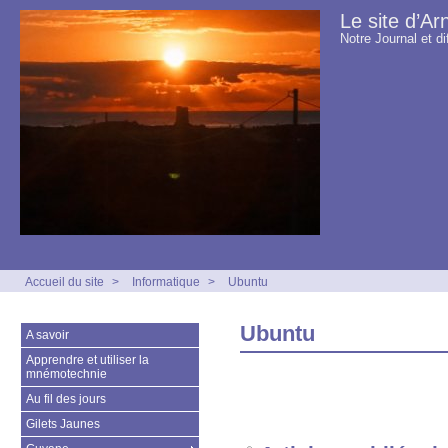
Le site d’Ar
Notre Journal et di
Accueil du site
>
Informatique
>
Ubuntu
Ubuntu
A savoir
Apprendre et utiliser la
mnémotechnie
Au fil des jours
Gilets Jaunes