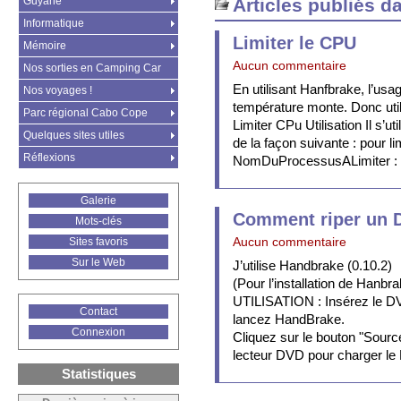
Guyane
Articles publiés d
Informatique
Limiter le CPU
Mémoire
Aucun commentaire
Nos sorties en Camping Car
En utilisant Hanfbrake, l’us
Nos voyages !
température monte. Donc util
Parc régional Cabo Cope
Limiter CPu Utilisation Il s’
Quelques sites utiles
de la façon suivante : pour l
Réflexions
NomDuProcessusALimiter : 
Galerie
Comment riper un 
Mots-clés
Sites favoris
Aucun commentaire
Sur le Web
J’utilise Handbrake (0.10.2)
(Pour l’installation de Hanbr
UTILISATION : Insérez le DV
Contact
lancez HandBrake.
Connexion
Cliquez sur le bouton "Sourc
lecteur DVD pour charger l
Statistiques