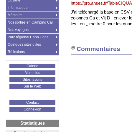
Guyane
https://pro.anses.fr/TableCIQU
Informatique
J’ai téléchargé la base en CSV e
Mémoire
colonnes Ca et Vit D : enlever 
Nos sorties en Camping Car
les . en ,, mettre 0 pour les quan
Nos voyages !
Parc régional Cabo Cope
Quelques sites utiles
Commentaires
Réflexions
Galerie
Mots-clés
Sites favoris
Sur le Web
Contact
Connexion
Statistiques